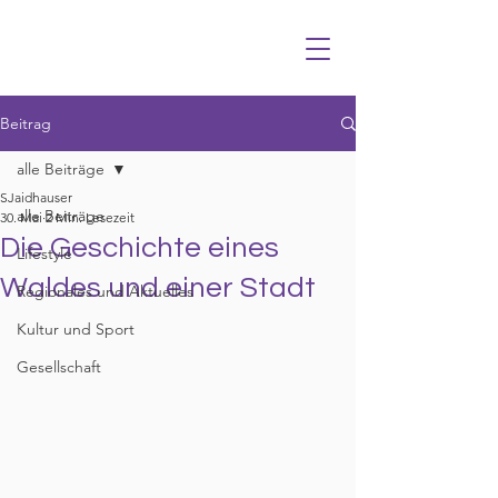
Beitrag
alle Beiträge
SJaidhauser
alle Beiträge
30. Mai
2 Min. Lesezeit
Die Geschichte eines
Lifestyle
Waldes und einer Stadt
Regionales und Aktuelles
Kultur und Sport
Gesellschaft