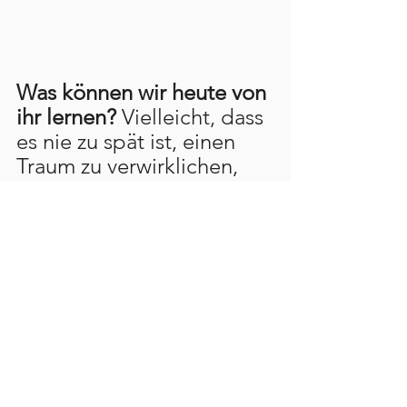
Was können wir heute von 
ihr lernen?
 Vielleicht, dass 
es nie zu spät ist, einen 
Traum zu verwirklichen, 
und dass Neugier die 
beste Medizin gegen 
Engstirnigkeit ist.
Haben Sie schon einmal 
von Ida Pfeiffer gehört 
oder gibt es eine andere 
historische Entdeckerin, 
die Sie fasziniert? 