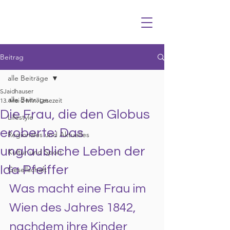
Beitrag
alle Beiträge
SJaidhauser
alle Beiträge
13. Mai
2 Min. Lesezeit
Die Frau, die den Globus
Lifestyle
eroberte: Das
Regionales und Aktuelles
unglaubliche Leben der
Kultur und Sport
Ida Pfeiffer
Gesellschaft
Was macht eine Frau im 
Wien des Jahres 1842, 
nachdem ihre Kinder 