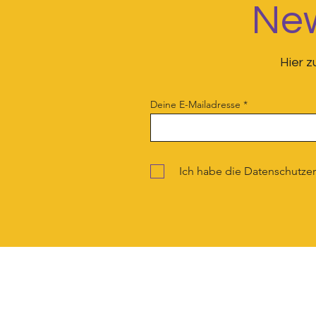
New
Hier 
Happy PRID
Frauenmorde in Österreich
Deine E-Mailadresse
2026 Eine erschreckende
Halbzeitbilanz
Ich habe die Datenschutze