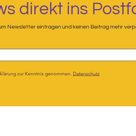
s direkt ins Postf
zum Newsletter eintragen und keinen Beitrag mehr verp
E Month 2026
Es hat fast eine Minute
gedauert.
rklärung zur Kenntnis genommen.
Datenschutz