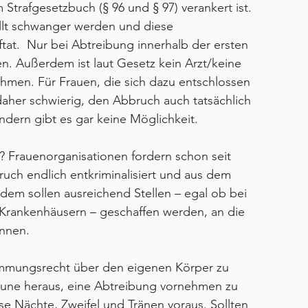
Strafgesetzbuch (§ 96 und § 97) verankert ist. 
lt schwanger werden und diese 
tat.  Nur bei Abtreibung innerhalb der ersten 
n. Außerdem ist laut Gesetz kein Arzt/keine 
ehmen. Für Frauen, die sich dazu entschlossen 
daher schwierig, den Abbruch auch tatsächlich 
dern gibt es gar keine Möglichkeit.
en? Frauenorganisationen fordern schon seit 
ruch endlich entkriminalisiert und aus dem 
em sollen ausreichend Stellen – egal ob bei 
 Krankenhäusern – geschaffen werden, an die 
önnen.
stimmungsrecht über den eigenen Körper zu 
aune heraus, eine Abtreibung vornehmen zu 
se Nächte, Zweifel und Tränen voraus. Sollten 