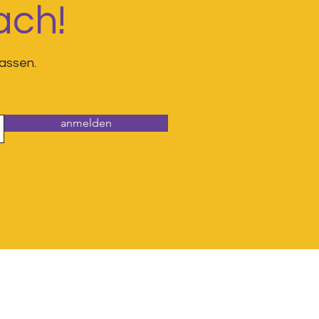
ach!
assen.
anmelden